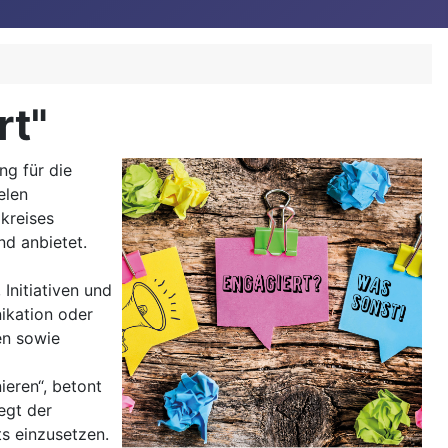
rt"
ng für die
elen
kreises
d anbietet.
Initiativen und
nikation oder
en sowie
ieren“, betont
egt der
s einzusetzen.