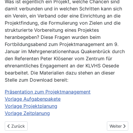
Was ist eigentlich ein Projekt, welche Chancen sind
damit verbunden und in welchen Schritten kann sich
ein Verein, ein Verband oder eine Einrichtung an die
Projektfindung, die Formulierung von Zielen und die
strukturierte Vorbereitung eines Projektes
heranbegeben? Diese Fragen wurden beim
Fortbildungsabend zum Projektmanagement am 9.
Januar im Mehrgenerationenhaus Quakenbrück durch
den Referenten Peter Klösener vom Zentrum für
ehrenamtliches Engagement an der KLVHS Oesede
bearbeitet. Die Materialien dazu stehen an dieser
Stelle zum Download bereit:
Präsentation zum Projektmanagement
Vorlage Aufgabenpakete
Vorlage Projektplanung
Vorlage Zeitplanung
Vorheriger Beitrag: Fit für die Vereinsarbeit - Neue Veranstaltung
Nächster Be
Zurück
Weiter