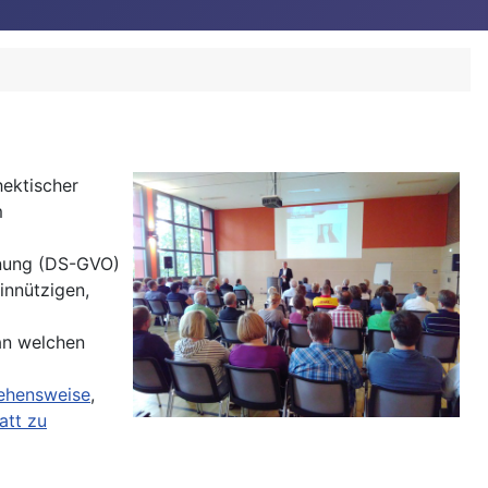
ektischer
m
dnung (DS-GVO)
innützigen,
 an welchen
ehensweise
,
att zu